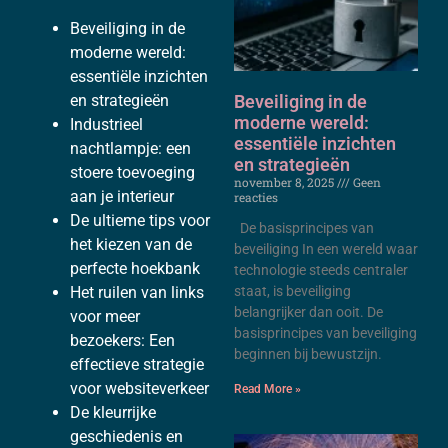
Beveiliging in de
moderne wereld:
essentiële inzichten
Beveiliging in de
en strategieën
moderne wereld:
Industrieel
essentiële inzichten
nachtlampje: een
en strategieën
stoere toevoeging
november 8, 2025
Geen
aan je interieur
reacties
De ultieme tips voor
De basisprincipes van
het kiezen van de
beveiliging In een wereld waar
perfecte hoekbank
technologie steeds centraler
staat, is beveiliging
Het ⁣ruilen van links
belangrijker dan ooit. De
voor meer
basisprincipes van beveiliging
bezoekers: Een
beginnen bij bewustzijn.
effectieve strategie
voor ⁤websiteverkeer
Read More »
De kleurrijke
geschiedenis en