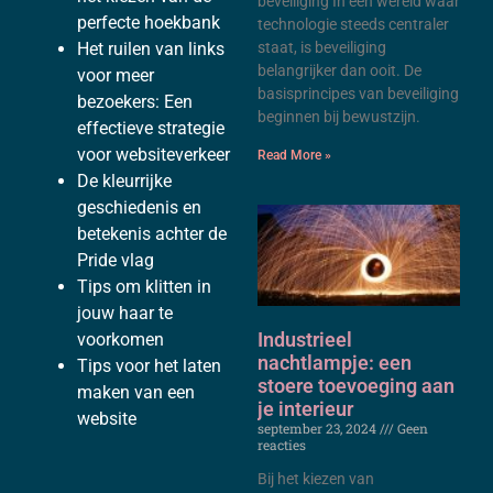
beveiliging In een wereld waar
perfecte hoekbank
technologie steeds centraler
staat, is beveiliging
Het ⁣ruilen van links
belangrijker dan ooit. De
voor meer
basisprincipes van beveiliging
bezoekers: Een
beginnen bij bewustzijn.
effectieve strategie
voor ⁤websiteverkeer
Read More »
De kleurrijke
geschiedenis en
betekenis achter de
Pride vlag
Tips om klitten in
jouw haar te
Industrieel
voorkomen
nachtlampje: een
Tips voor het laten
stoere toevoeging aan
maken van een
je interieur
website
september 23, 2024
Geen
reacties
Bij het kiezen van