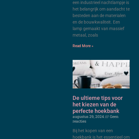
een industrieel nachtlampje is
het belangrijk om aandacht te
besteden aan de materialen
en de bouwkwaliteit. Een
lamp gemaakt van massief
metaal, zoals
Read More »
De ultieme tips voor
het kiezen van de
perfecte hoekbank
augustus 29, 2024
Geen
reacties
Bij het kopen van een
hoekbank is het essentieel om