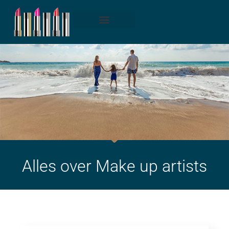
Make-up artist
De beste kwasten
Permanente make-up
Alles over Make up artists