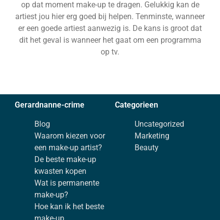
op dat moment make-up te dragen. Gelukkig kan de
artiest jou hier erg goed bij helpen. Tenminste, wanneer
er een goede artiest aanwezig is. De kans is groot dat
dit het geval is wanneer het gaat om een programma
op tv.
Gerardnanne-crime
Categorieen
Blog
Uncategorized
Waarom kiezen voor
Marketing
een make-up artist?
Beauty
De beste make-up
kwasten kopen
Wat is permanente
make-up?
Hoe kan ik het beste
make-up