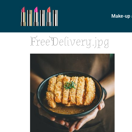
Make-up a
FreeDelivery.jpg