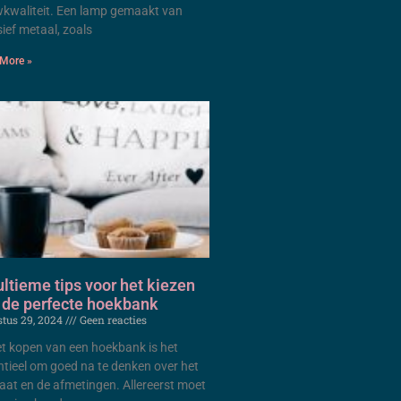
kwaliteit. Een lamp gemaakt van
ief metaal, zoals
More »
ultieme tips voor het kiezen
 de perfecte hoekbank
tus 29, 2024
Geen reacties
het kopen van een hoekbank is het
ntieel om goed na te denken over het
aat en de afmetingen. Allereerst moet