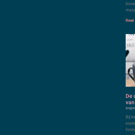
bouw
mass
Read 
De 
van
augus
Bij 
esse
form