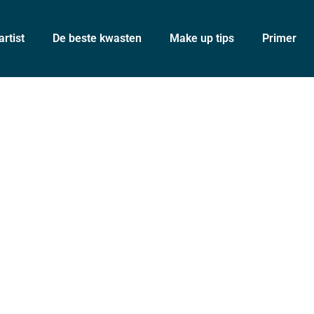
rtist
De beste kwasten
Make up tips
Primer