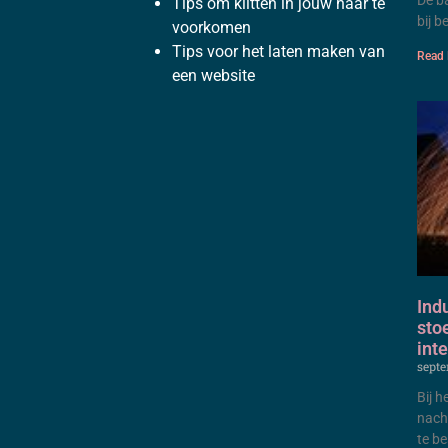
De b
Tips om klitten in jouw haar te
bij b
voorkomen
Tips voor het laten maken van
Read 
een website
Ind
sto
inte
septe
Bij h
nach
te b