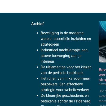
Archief
Beveiliging in de moderne
wereld: essentiële inzichten en
strategieën
Industrieel nachtlampje: een
stoere toevoeging aan je
interieur
De ultieme tips voor het kiezen
Bev
van de perfecte hoekbank
wer
Het ⁣ruilen van links voor meer
str
bezoekers: Een effectieve
nove
strategie voor ⁤websiteverkeer
De ba
De kleurrijke geschiedenis en
were
betekenis achter de Pride vlag
staat