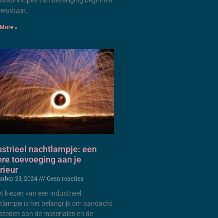
asisprincipes van beveiliging beginnen
ewustzijn.
More »
ustrieel nachtlampje: een
ere toevoeging aan je
rieur
mber 23, 2024
Geen reacties
et kiezen van een industrieel
tlampje is het belangrijk om aandacht
esteden aan de materialen en de