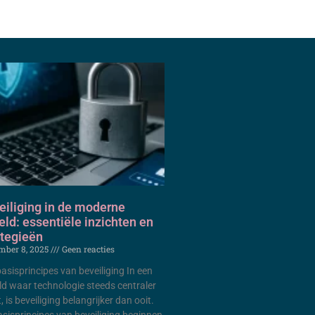
eiliging in de moderne
eld: essentiële inzichten en
ategieën
mber 8, 2025
Geen reacties
sisprincipes van beveiliging In een
ld waar technologie steeds centraler
, is beveiliging belangrijker dan ooit.